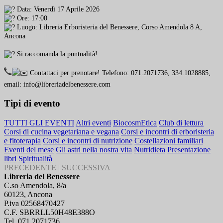
Data: Venerdì 17 Aprile 2026
Ore: 17:00
Luogo: Libreria Erboristeria del Benessere, Corso Amendola 8 A,
Ancona
Si raccomanda la puntualità!
Contattaci per prenotare! Telefono: 071.2071736, 334.1028885,
email: info@libreriadelbenessere.com
Tipi di evento
TUTTI GLI EVENTI
Altri eventi
BiocosmEtica
Club di lettura
Corsi di cucina vegetariana e vegana
Corsi e incontri di erboristeria
e fitoterapia
Corsi e incontri di nutrizione
Costellazioni familiari
Eventi del mese
Gli astri nella nostra vita
Nutridieta
Presentazione
libri
Spiritualità
PRECEDENTE
|
SUCCESSIVA
Libreria del Benessere
C.so Amendola, 8/a
60123, Ancona
P.iva 02568470427
C.F. SBRRLL50H48E388O
Tel. 071 2071736