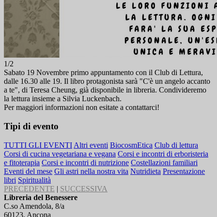
1/2
Sabato 19 Novembre primo appuntamento con il Club di Lettura,
dalle 16.30 alle 19. Il libro protagonista sarà "C'è un angelo accanto
a te", di Teresa Cheung, già disponibile in libreria. Condivideremo
la lettura insieme a Silvia Luckenbach.
Per maggiori informazioni non esitate a contattarci!
Tipi di evento
TUTTI GLI EVENTI
Altri eventi
BiocosmEtica
Club di lettura
Corsi di cucina vegetariana e vegana
Corsi e incontri di erboristeria
e fitoterapia
Corsi e incontri di nutrizione
Costellazioni familiari
Eventi del mese
Gli astri nella nostra vita
Nutridieta
Presentazione
libri
Spiritualità
PRECEDENTE
|
SUCCESSIVA
Libreria del Benessere
C.so Amendola, 8/a
60123, Ancona