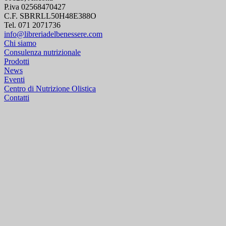
P.iva 02568470427
C.F. SBRRLL50H48E388O
Tel. 071 2071736
info@libreriadelbenessere.com
Chi siamo
Consulenza nutrizionale
Prodotti
News
Eventi
Centro di Nutrizione Olistica
Contatti